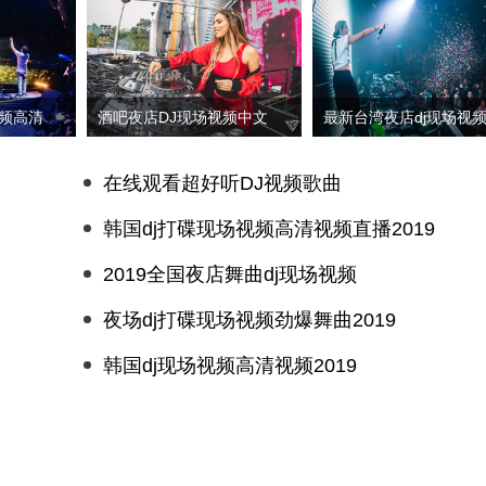
视频高清
酒吧夜店DJ现场视频中文
最新台湾夜店dj现场视
在线观看超好听DJ视频歌曲
韩国dj打碟现场视频高清视频直播2019
2019全国夜店舞曲dj现场视频
夜场dj打碟现场视频劲爆舞曲2019
韩国dj现场视频高清视频2019