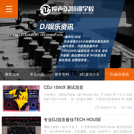
教学成果
常见问题
教学资料
MC麦词大全
DJ娱乐资讯
CDJ-1500X 测试混音
小伙伴们，AlphaTheta（原 Pioneer DJ）于 2026 年 7 月 2 日发
布的 CDJ-1500X ，是一款面向酒吧、小型俱乐部及移动 DJ 的紧
凑型专业播放器，定位低于旗舰 CDJ-3000X，但保留了核心功能与
2026-07-15
402
音质。让...
专业DJ混音最佳TECH HOUSE
嗨咯大家好！好久不见了。今天带来的是Tech house 最佳混音技
巧，由大神亲手实操，干货满满，让我一起来学习，提升自我DJ水