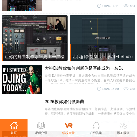
平，更好的面对市场的需求。...
2026-07-11
484
让你的舞曲制作水平更上一层楼
让我们录制MIDI - 学习FLStudio
大神DJ教你如何判断你是否能成为一名DJ
资深 DJ 亲身分享干货，教大家全方位自测自己到底适不适合成为
一名职业 DJ，分清一时兴趣与真心热爱，看清入行需要具备的心
态、天赋与耐力，了解职业 DJ 背后的辛苦与日常，认清...
2026-05-20
788
2026教你如何做舞曲
零基础也能学会舞曲全套音频操作，剪辑卡点、变速变调、节拍对
齐、混音过渡，从零基础到独立编曲，一步步带你从零做出专业动
感舞曲，想学的赶紧跟上！...
2026-05-10
1890
首页
课程介绍
学校全景
在线咨询
添加微信