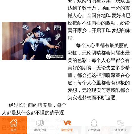
达到了数十万，场面十分的震
撼人心。全国各地DJ爱好者已
经按耐不住内心的激动，纷纷
离开家乡，开启了DJ梦想的旅
程。
每个人心里都有最美丽的
彩虹，无论阴晴都会闪耀出最
美的色彩；每个人心里都会有
美好的期盼，无论失去多少希
望，都会把这些期盼深藏在心
底；每个人心里都会有积极的
梦想，无论现实何等残酷都会
为实现梦想而不断追逐。
经过长时间的培养后，每个
人都是从什么都不懂的孩子逐
渐变的成熟稳重。现在，大家
已经慢慢喜欢上现在的生活，
首页
课程介绍
学校全景
在线咨询
添加微信